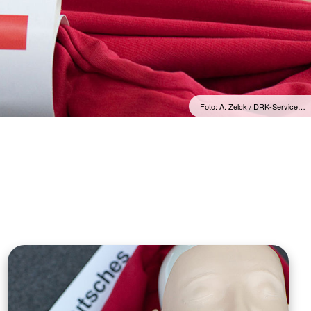
SECOND HAND SHOP
"Lieblingsstücke"
Foto: A. Zelck / DRK-Service…