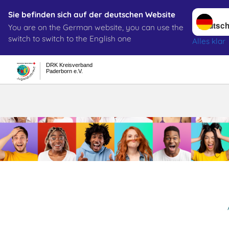
Sprache w
Sie befinden sich auf der deutschen Website
You are on the German website, you can use the
Suche
switch to switch to the English one
Alles klar
DRK Kreisverband
Paderborn e.V.
Allgemeines