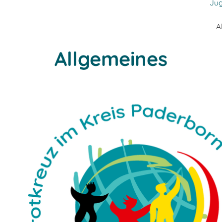
Jug
A
Allgemeines