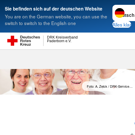
Sprache w
Sie befinden sich auf der deutschen Website
You are on the German website, you can use the
Suche
switch to switch to the English one
Alles klar
DRK Kreisverband
Paderborn e.V.
Foto: A. Zelck / DRK-Service…