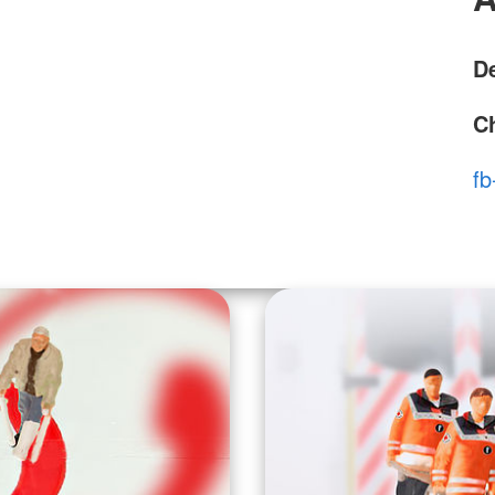
D
Ch
fb