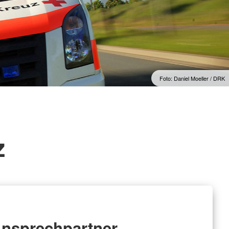
SECOND HAND SHOP
"Lieblingsstücke"
Foto: Daniel Moeller / DRK
z
nsprechpartner