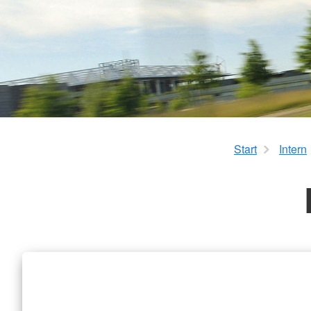
Wohngemeinschaft Haus Oberließ
Start
Intern