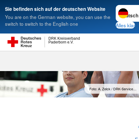
Sprache w
Sie befinden sich auf der deutschen Website
You are on the German website, you can use the
Suche
switch to switch to the English one
Alles klar
DRK Kreisverband
Paderborn e.V.
Bundesfreiwil
Foto: A. Zelck / DRK-Service…