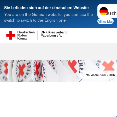
Sprache w
Sie befinden sich auf der deutschen Website
You are on the German website, you can use the
Suche
switch to switch to the English one
Alles klar
DRK Kreisverband
Paderborn e.V.
Satzung
Foto: Andre Zelck / DRK