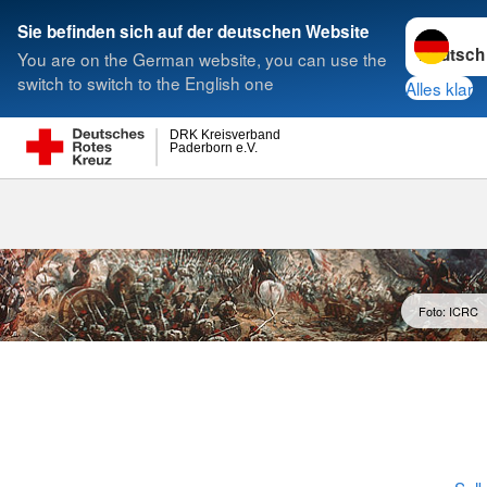
Sprache w
Sie befinden sich auf der deutschen Website
You are on the German website, you can use the
Suche
switch to switch to the English one
Alles klar
DRK Kreisverband
Paderborn e.V.
Foto: ICRC